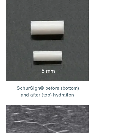
5 mm
SchurSign® before (bottom)
and after (top) hydration